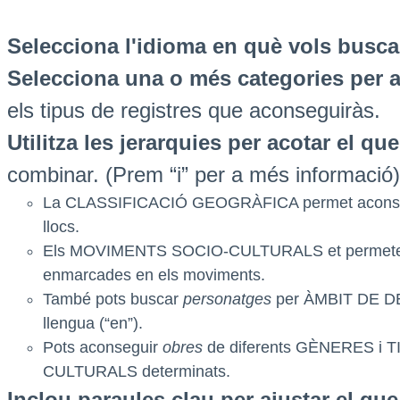
Selecciona l'idioma en què vols busca
Selecciona una o més categories per a
els tipus de registres que aconseguiràs.
Utilitza les jerarquies per acotar el q
combinar. (Prem “i” per a més informació)
La CLASSIFICACIÓ GEOGRÀFICA permet acons
llocs.
Els MOVIMENTS SOCIO-CULTURALS et permete
enmarcades en els moviments.
També pots buscar
personatges
per ÀMBIT DE DED
llengua (“en”).
Pots aconseguir
obres
de diferents GÈNERES i
CULTURALS determinats.
Inclou paraules clau per ajustar el qu