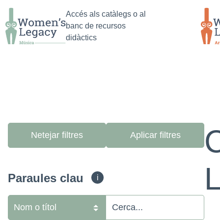
Anar
Saltar al
Anar al
Accés als catàlegs o al
a la
contingut
primer
banc de recursos
cerca
principal
resultat
didàctics
de la
cerca
Re
Netejar filtres
Paraules clau
i