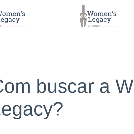
sultats de la cerca
Com buscar a W
Legacy?