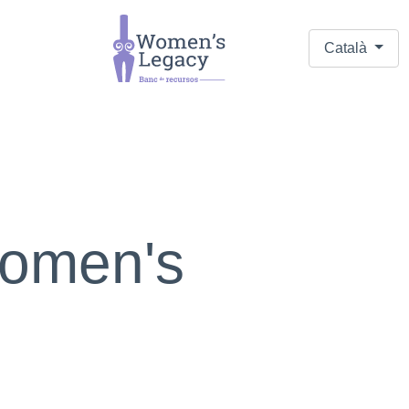
Català
omen's