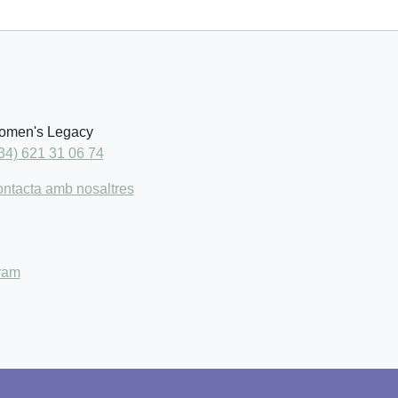
men's Legacy
34) 621 31 06 74
ntacta amb nosaltres
ram