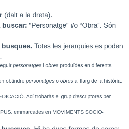
r
(dalt a la dreta).
 buscar:
“Personatge” i/o “Obra”. Són
ue busques.
Totes les jerarquies es poden
.
eguir
personatges
i
obres
produïdes en diferents
n obtindre
personatges
o
obres
al llarg de la història,
ICACIÓ. Ací trobaràs el grup d'escriptores per
 TIPUS, emmarcades en MOVIMENTS SOCIO-
e busques.
Hi ha dues formes de cerca: